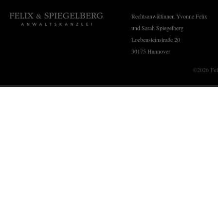
Rechtsanwältinnen Yvonne Felix
und Sarah Spiegelberg
Felix & Spiegelberg
Loebensteinstraße 20
Anwaltskanzlei
30175 Hannover
©2026 Feli