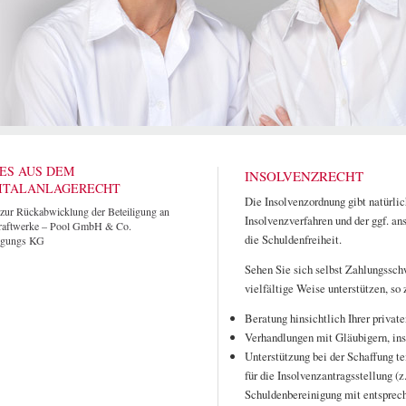
ES AUS DEM
INSOLVENZRECHT
ITALANLAGERECHT
Die Insolvenzordnung gibt natürl
 zur Rückabwicklung der Beteiligung an
Insolvenzverfahren und der ggf. a
raftwerke – Pool GmbH & Co.
die Schuldenfreiheit.
ligungs KG
Sehen Sie sich selbst Zahlungssch
vielfältige Weise unterstützen, so z
Beratung hinsichtlich Ihrer priva
Verhandlungen mit Gläubigern, ins
Unterstützung bei der Schaffung t
für die Insolvenzantragsstellung (z
Schuldenbereinigung mit entsprech